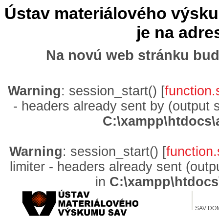
Ústav materiálového výskum
je na adr
Na novú web stránku bud
Warning
: session_start() [
function.
- headers already sent by (output 
C:\xampp\htdocs\
Warning
: session_start() [
function.
limiter - headers already sent (out
in
C:\xampp\htdocs
SAV DO