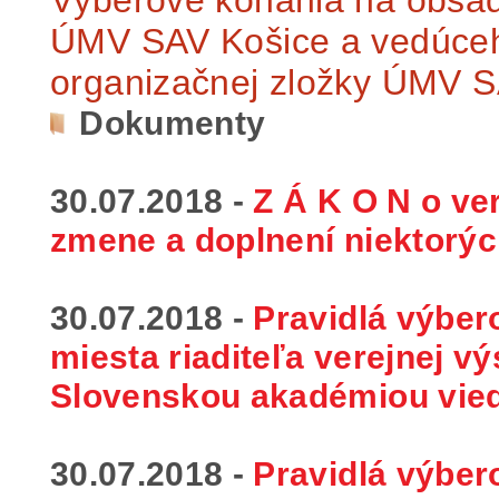
ÚMV SAV Košice a vedúceho
organizačnej zložky ÚMV 
Dokumenty
30.07.2018 -
Z Á K O N o ver
zmene a doplnení niektorýc
30.07.2018 -
Pravidlá výbe
miesta riaditeľa verejnej v
Slovenskou akadémiou vie
30.07.2018 -
Pravidlá výbe