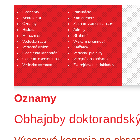
Ocenenia
Publikácie
Sekretariát
Konferencie
Oznamy
Zoznam zamestnancov
História
Adresy
Manažment
Stiahnuť
Vedecká rada
Výskumná činnosť
Vedecké divízie
Knižnica
Oddelenia laboratórií
Vedecké projekty
Centrum excelentnosti
Verejné obstarávanie
Vedecká výchova
Zverejňovanie dokladov
Oznamy
Obhajoby doktorandský
Výberové konania na obsaden