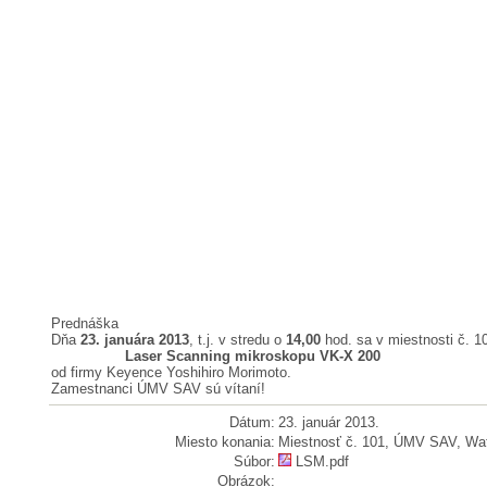
Prednáška
Dňa
23. januára 2013
, t.j. v stredu o
14,00
hod. sa v miestnosti č. 
Laser Scanning mikroskopu VK-X 200
od firmy Keyence Yoshihiro Morimoto.
Zamestnanci ÚMV SAV sú vítaní!
Dátum:
23. január 2013.
Miesto konania:
Miestnosť č. 101, ÚMV SAV, Wa
Súbor:
LSM.pdf
Obrázok: