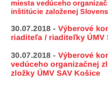
miesta vedúceho organizač
inštitúcie založenej Slove
30.07.2018 -
Výberové ko
riaditeľa / riaditeľky
ÚMV 
30.07.2018 -
Výberové ko
vedúceho organizačnej zl
zložky
ÚMV SAV Košice