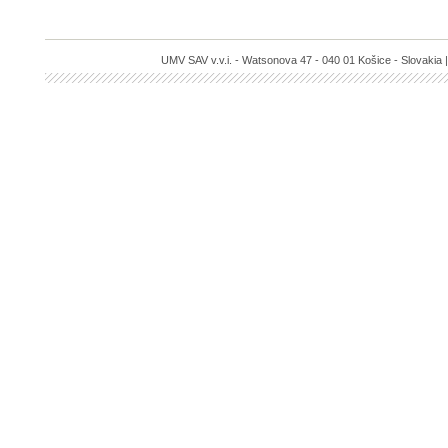
UMV SAV v.v.i. - Watsonova 47 - 040 01 Košice - Slovakia |