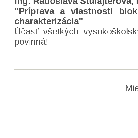
Ing. Radoslava Štulajterová,
"Príprava a vlastnosti bio
charakterizácia"
Účasť všetkých vysokoškolsk
povinná!
Mie