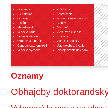
Ocenenia
Publikácie
Sekretariát
Konferencie
Oznamy
Zoznam zamestnancov
História
Adresy
Manažment
Stiahnuť
Vedecká rada
Výskumná činnosť
Vedecké divízie
Knižnica
Oddelenia laboratórií
Vedecké projekty
Centrum excelentnosti
Verejné obstarávanie
Vedecká výchova
Zverejňovanie dokladov
Oznamy
Obhajoby doktorandský
Výberové konania na obsaden