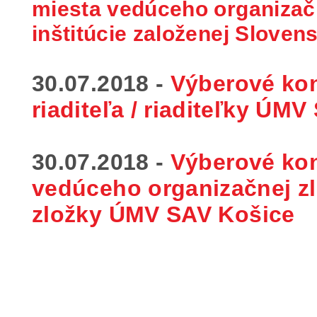
miesta vedúceho organizač
inštitúcie založenej Slove
30.07.2018 -
Výberové ko
riaditeľa / riaditeľky
ÚMV 
30.07.2018 -
Výberové ko
vedúceho organizačnej zl
zložky
ÚMV SAV Košice