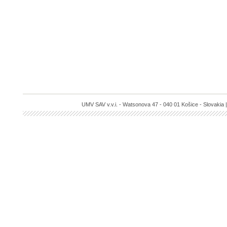
UMV SAV v.v.i. - Watsonova 47 - 040 01 Košice - Slovakia |