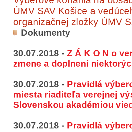
ÚMV SAV Košice a vedúceho
organizačnej zložky ÚMV 
Dokumenty
30.07.2018 -
Z Á K O N o ver
zmene a doplnení niektorýc
30.07.2018 -
Pravidlá výbe
miesta riaditeľa verejnej v
Slovenskou akadémiou vie
30.07.2018 -
Pravidlá výbe