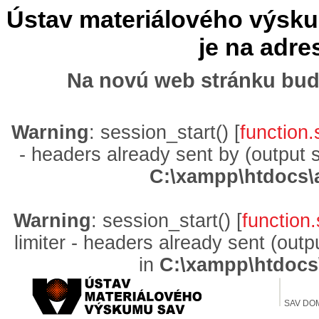
Ústav materiálového výskum
je na adr
Na novú web stránku bud
Warning
: session_start() [
function.
- headers already sent by (output 
C:\xampp\htdocs\
Warning
: session_start() [
function.
limiter - headers already sent (out
in
C:\xampp\htdocs
SAV DO