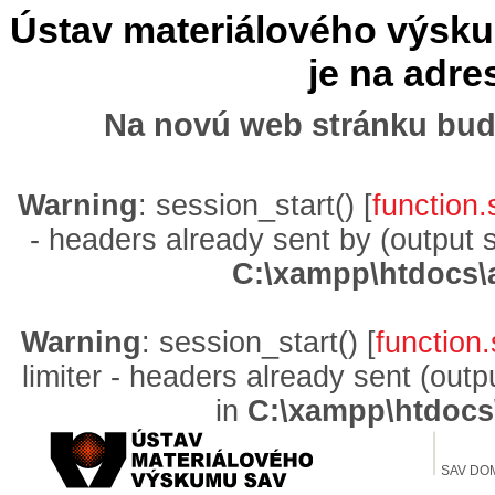
Ústav materiálového výskum
je na adr
Na novú web stránku bud
Warning
: session_start() [
function.
- headers already sent by (output 
C:\xampp\htdocs\
Warning
: session_start() [
function.
limiter - headers already sent (out
in
C:\xampp\htdocs
SAV DO