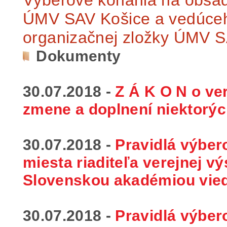
ÚMV SAV Košice a vedúceho
organizačnej zložky ÚMV 
Dokumenty
30.07.2018 -
Z Á K O N o ver
zmene a doplnení niektorýc
30.07.2018 -
Pravidlá výbe
miesta riaditeľa verejnej v
Slovenskou akadémiou vie
30.07.2018 -
Pravidlá výbe