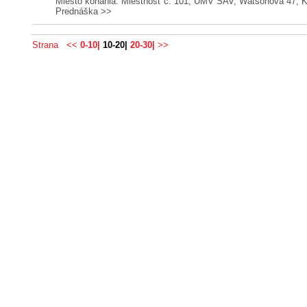
Miesto konania: Miestnosť č. 101, ÚMV SAV, Watsonova 47, 
Prednáška
>>
Strana
<<
0-10|
10-20|
20-30|
>>