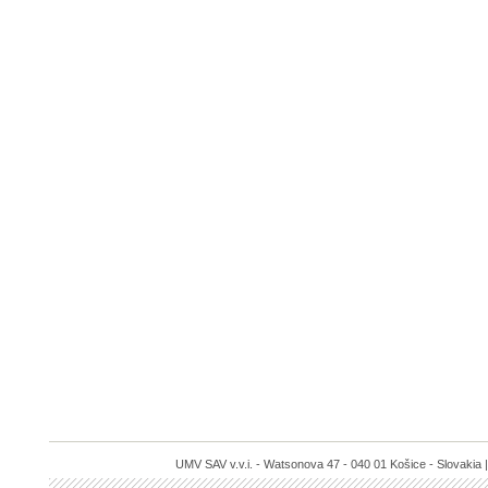
UMV SAV v.v.i. - Watsonova 47 - 040 01 Košice - Slovakia |