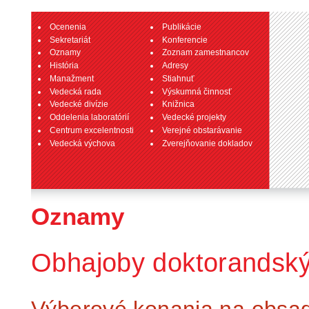
Ocenenia
Publikácie
Sekretariát
Konferencie
Oznamy
Zoznam zamestnancov
História
Adresy
Manažment
Stiahnuť
Vedecká rada
Výskumná činnosť
Vedecké divízie
Knižnica
Oddelenia laboratórií
Vedecké projekty
Centrum excelentnosti
Verejné obstarávanie
Vedecká výchova
Zverejňovanie dokladov
Oznamy
Obhajoby doktorandský
Výberové konania na obsaden