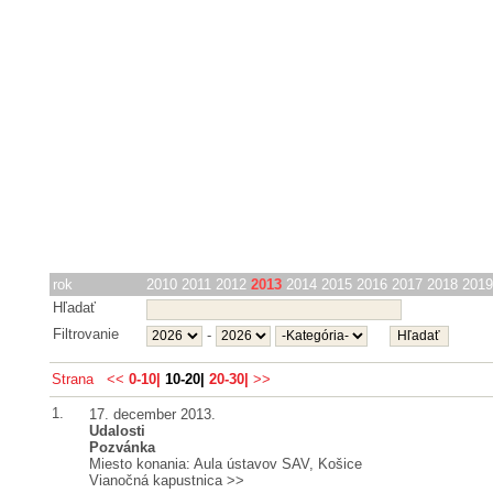
rok
2010
2011
2012
2013
2014
2015
2016
2017
2018
2019
Hľadať
Filtrovanie
-
Strana
<<
0-10|
10-20|
20-30|
>>
1.
17. december 2013.
Udalosti
Pozvánka
Miesto konania: Aula ústavov SAV, Košice
Vianočná kapustnica
>>